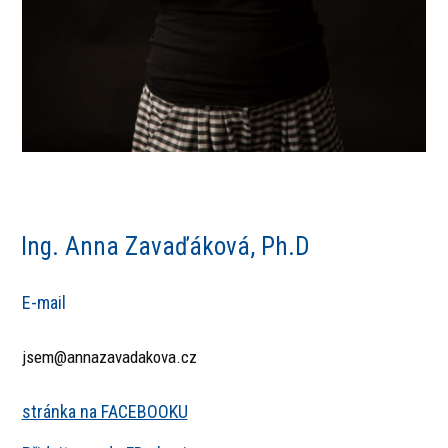
Ing. Anna Zavaďáková, Ph.D
E-mail
jsem@annazavadakova.cz
stránka na FACEBOOKU