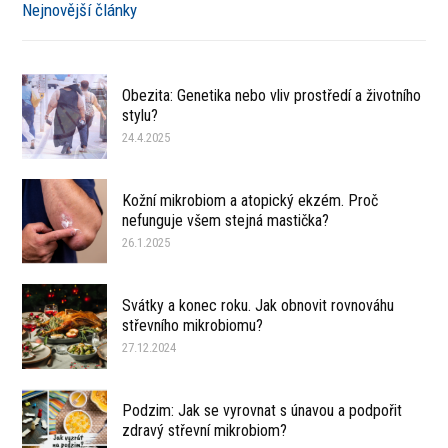
Nejnovější články
Obezita: Genetika nebo vliv prostředí a životního
stylu?
24.4.2025
Kožní mikrobiom a atopický ekzém. Proč
nefunguje všem stejná mastička?
26.1.2025
Svátky a konec roku. Jak obnovit rovnováhu
střevního mikrobiomu?
27.12.2024
Podzim: Jak se vyrovnat s únavou a podpořit
zdravý střevní mikrobiom?