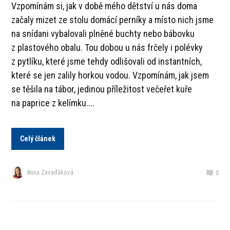
Vzpomínám si, jak v době mého dětství u nás doma
začaly mizet ze stolu domácí perníky a místo nich jsme
na snídani vybalovali plněné buchty nebo bábovku
z plastového obalu. Tou dobou u nás frčely i polévky
z pytlíku, které jsme tehdy odlišovali od instantních,
které se jen zalily horkou vodou. Vzpomínám, jak jsem
se těšila na tábor, jedinou příležitost večeřet kuře
na paprice z kelímku....
Celý článek
Anna Zavaďáková
0